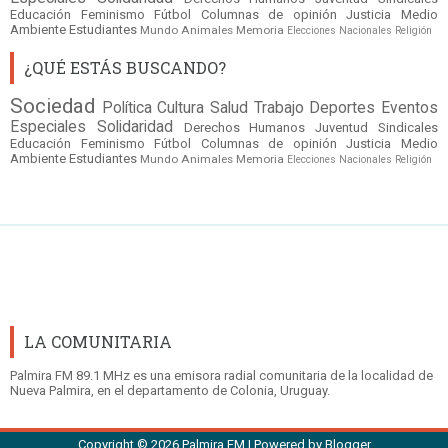
Educación
Feminismo
Fútbol
Columnas de opinión
Justicia
Medio
Ambiente
Estudiantes
Mundo
Animales
Memoria
Elecciones Nacionales
Religión
¿QUÉ ESTÁS BUSCANDO?
Sociedad
Política
Cultura
Salud
Trabajo
Deportes
Eventos
Especiales
Solidaridad
Derechos Humanos
Juventud
Sindicales
Educación
Feminismo
Fútbol
Columnas de opinión
Justicia
Medio
Ambiente
Estudiantes
Mundo
Animales
Memoria
Elecciones Nacionales
Religión
LA COMUNITARIA
Palmira FM 89.1 MHz es una emisora radial comunitaria de la localidad de
Nueva Palmira, en el departamento de Colonia, Uruguay.
Copyright ©
2026
Palmira FM
| Powered by
Blogger