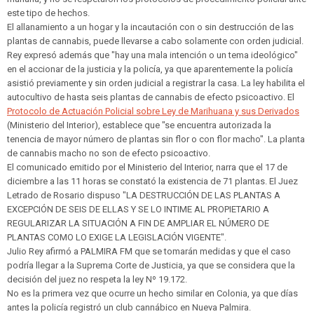
este tipo de hechos.
El allanamiento a un hogar y la incautación con o sin destrucción de las
plantas de cannabis, puede llevarse a cabo solamente con orden judicial.
Rey expresó además que "hay una mala intención o un tema ideológico"
en el accionar de la justicia y la policía, ya que aparentemente la policía
asistió previamente y sin orden judicial a registrar la casa. La ley habilita el
autocultivo de hasta seis plantas de cannabis de efecto psicoactivo. El
Protocolo de Actuación Policial sobre Ley de Marihuana y sus Derivados
(Ministerio del Interior), establece que "se encuentra autorizada la
tenencia de mayor número de plantas sin flor o con flor macho". La planta
de cannabis macho no son de efecto psicoactivo.
El comunicado emitido por el Ministerio del Interior, narra que el 17 de
diciembre a las 11 horas se constató la existencia de 71 plantas. El Juez
Letrado de Rosario dispuso "LA DESTRUCCIÓN DE LAS PLANTAS A
EXCEPCIÓN DE SEIS DE ELLAS Y SE LO INTIME AL PROPIETARIO A
REGULARIZAR LA SITUACIÓN A FIN DE AMPLIAR EL NÚMERO DE
PLANTAS COMO LO EXIGE LA LEGISLACIÓN VIGENTE".
Julio Rey afirmó a PALMIRA FM que se tomarán medidas y que el caso
podría llegar a la Suprema Corte de Justicia, ya que se considera que la
decisión del juez no respeta la ley Nº 19.172.
No es la primera vez que ocurre un hecho similar en Colonia, ya que días
antes la policía registró un club cannábico en Nueva Palmira.