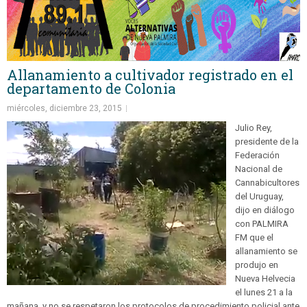
Allanamiento a cultivador registrado en el
departamento de Colonia
miércoles, diciembre 23, 2015
Julio Rey,
presidente de la
Federación
Nacional de
Cannabicultores
del Uruguay,
dijo en diálogo
con PALMIRA
FM que el
allanamiento se
produjo en
Nueva Helvecia
el lunes 21 a la
mañana, y no se respetaron los protocolos de procedimiento policial ante