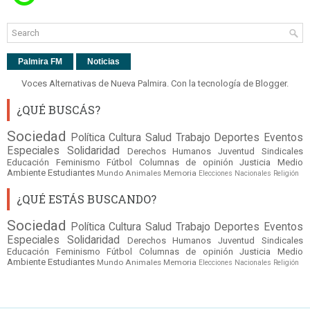
Palmira FM
Noticias
Voces Alternativas de Nueva Palmira. Con la tecnología de
Blogger
.
¿QUÉ BUSCÁS?
Sociedad
Política
Cultura
Salud
Trabajo
Deportes
Eventos
Especiales
Solidaridad
Derechos Humanos
Juventud
Sindicales
Educación
Feminismo
Fútbol
Columnas de opinión
Justicia
Medio
Ambiente
Estudiantes
Mundo
Animales
Memoria
Elecciones Nacionales
Religión
¿QUÉ ESTÁS BUSCANDO?
Sociedad
Política
Cultura
Salud
Trabajo
Deportes
Eventos
Especiales
Solidaridad
Derechos Humanos
Juventud
Sindicales
Educación
Feminismo
Fútbol
Columnas de opinión
Justicia
Medio
Ambiente
Estudiantes
Mundo
Animales
Memoria
Elecciones Nacionales
Religión