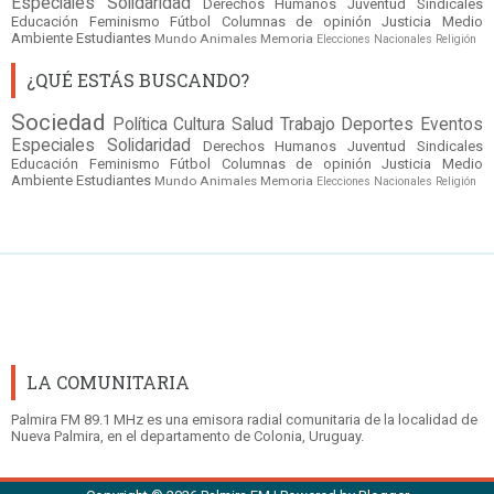
Especiales
Solidaridad
Derechos Humanos
Juventud
Sindicales
Educación
Feminismo
Fútbol
Columnas de opinión
Justicia
Medio
Ambiente
Estudiantes
Mundo
Animales
Memoria
Elecciones Nacionales
Religión
¿QUÉ ESTÁS BUSCANDO?
Sociedad
Política
Cultura
Salud
Trabajo
Deportes
Eventos
Especiales
Solidaridad
Derechos Humanos
Juventud
Sindicales
Educación
Feminismo
Fútbol
Columnas de opinión
Justicia
Medio
Ambiente
Estudiantes
Mundo
Animales
Memoria
Elecciones Nacionales
Religión
LA COMUNITARIA
Palmira FM 89.1 MHz es una emisora radial comunitaria de la localidad de
Nueva Palmira, en el departamento de Colonia, Uruguay.