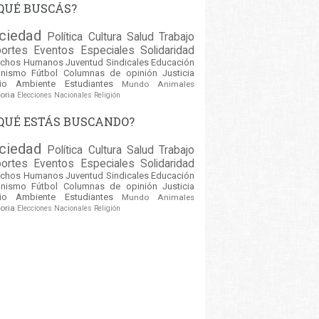
QUÉ BUSCÁS?
ciedad
Política
Cultura
Salud
Trabajo
ortes
Eventos
Especiales
Solidaridad
echos Humanos
Juventud
Sindicales
Educación
inismo
Fútbol
Columnas de opinión
Justicia
io Ambiente
Estudiantes
Mundo
Animales
oria
Elecciones Nacionales
Religión
QUÉ ESTÁS BUSCANDO?
ciedad
Política
Cultura
Salud
Trabajo
ortes
Eventos
Especiales
Solidaridad
echos Humanos
Juventud
Sindicales
Educación
inismo
Fútbol
Columnas de opinión
Justicia
io Ambiente
Estudiantes
Mundo
Animales
oria
Elecciones Nacionales
Religión