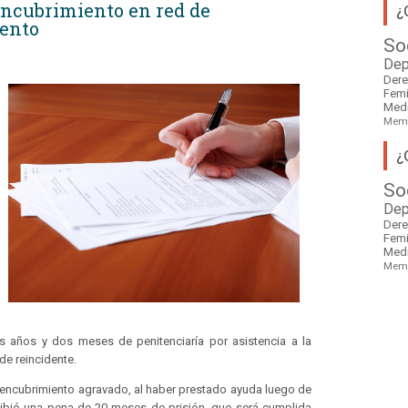
encubrimiento en red de
¿
mento
So
Dep
Der
Fem
Med
Mem
¿
So
Dep
Der
Fem
Med
Mem
os años y dos meses de penitenciaría por asistencia a la
de reincidente.
encubrimiento agravado, al haber prestado ayuda luego de
cibió una pena de 20 meses de prisión, que será cumplida