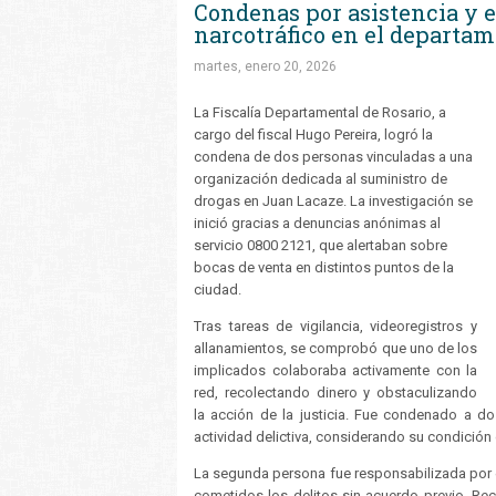
Condenas por asistencia y 
narcotráfico en el departa
martes, enero 20, 2026
La Fiscalía Departamental de Rosario, a
cargo del fiscal Hugo Pereira, logró la
condena de dos personas vinculadas a una
organización dedicada al suministro de
drogas en Juan Lacaze. La investigación se
inició gracias a denuncias anónimas al
servicio 0800 2121, que alertaban sobre
bocas de venta en distintos puntos de la
ciudad.
Tras tareas de vigilancia, videoregistros y
allanamientos, se comprobó que uno de los
implicados colaboraba activamente con la
red, recolectando dinero y obstaculizando
la acción de la justicia. Fue condenado a d
actividad delictiva, considerando su condición 
La segunda persona fue responsabilizada por 
cometidos los delitos sin acuerdo previo. Re