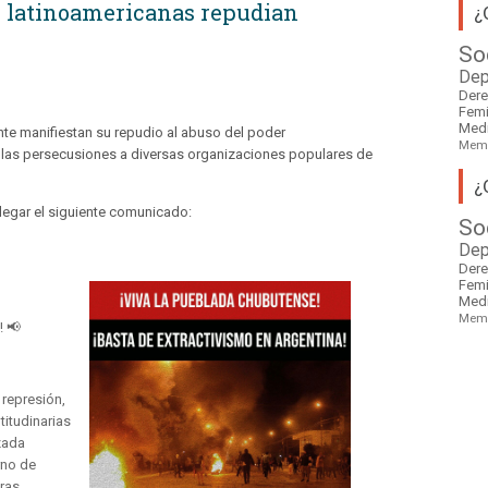
s latinoamericanas repudian
¿
So
Dep
Der
Fem
Med
nte manifiestan su repudio al abuso del poder
Mem
e las persecusiones a diversas organizaciones populares de
¿
legar el siguiente comunicado:
So
Dep
Der
Fem
Med
Mem
 📢
 represión,
titudinarias
zada
rno de
ras