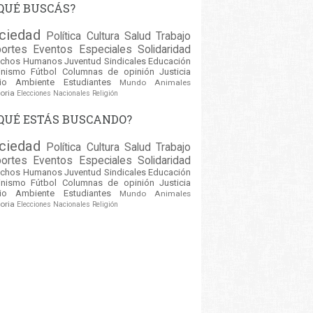
QUÉ BUSCÁS?
ciedad
Política
Cultura
Salud
Trabajo
ortes
Eventos
Especiales
Solidaridad
echos Humanos
Juventud
Sindicales
Educación
inismo
Fútbol
Columnas de opinión
Justicia
io Ambiente
Estudiantes
Mundo
Animales
oria
Elecciones Nacionales
Religión
QUÉ ESTÁS BUSCANDO?
ciedad
Política
Cultura
Salud
Trabajo
ortes
Eventos
Especiales
Solidaridad
echos Humanos
Juventud
Sindicales
Educación
inismo
Fútbol
Columnas de opinión
Justicia
io Ambiente
Estudiantes
Mundo
Animales
oria
Elecciones Nacionales
Religión