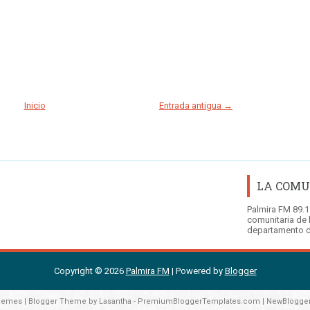
Inicio
Entrada antigua →
LA COMU
Palmira FM 89.1
comunitaria de 
departamento d
Copyright ©
2026
Palmira FM
| Powered by
Blogger
hemes
| Blogger Theme by
Lasantha
-
PremiumBloggerTemplates.com
|
NewBlogge