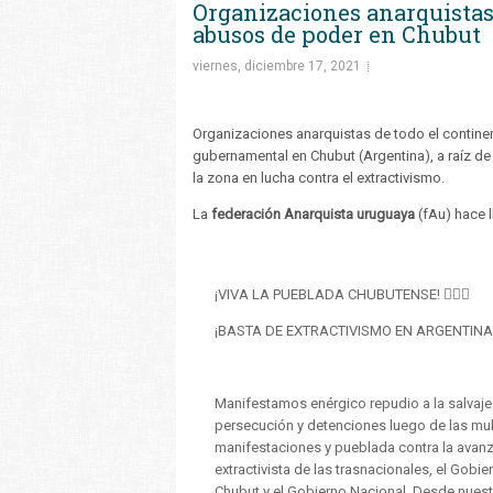
Organizaciones anarquista
abusos de poder en Chubut
viernes, diciembre 17, 2021
Organizaciones anarquistas de todo el contine
gubernamental en Chubut (Argentina), a raíz d
la zona en lucha contra el extractivismo.
La
federación Anarquista uruguaya
(fAu) hace l
¡VIVA LA PUEBLADA CHUBUTENSE! ✊🏽🔥
¡BASTA DE EXTRACTIVISMO EN ARGENTINA!
Manifestamos enérgico repudio a la salvaje
persecución y detenciones luego de las mul
manifestaciones y pueblada contra la avan
extractivista de las trasnacionales, el Gobie
Chubut y el Gobierno Nacional. Desde nuest