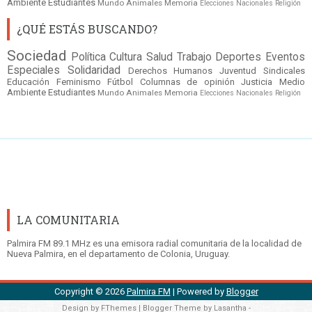
Ambiente
Estudiantes
Mundo
Animales
Memoria
Elecciones Nacionales
Religión
¿QUÉ ESTÁS BUSCANDO?
Sociedad
Política
Cultura
Salud
Trabajo
Deportes
Eventos
Especiales
Solidaridad
Derechos Humanos
Juventud
Sindicales
Educación
Feminismo
Fútbol
Columnas de opinión
Justicia
Medio
Ambiente
Estudiantes
Mundo
Animales
Memoria
Elecciones Nacionales
Religión
LA COMUNITARIA
Palmira FM 89.1 MHz es una emisora radial comunitaria de la localidad de
Nueva Palmira, en el departamento de Colonia, Uruguay.
Copyright ©
2026
Palmira FM
| Powered by
Blogger
Design by
FThemes
| Blogger Theme by
Lasantha
-