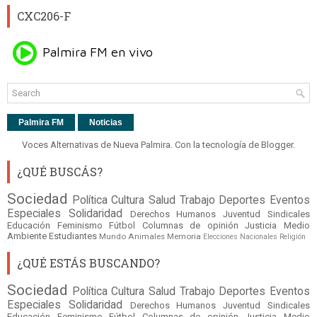
CXC206-F
Palmira FM
Noticias
Voces Alternativas de Nueva Palmira. Con la tecnología de
Blogger
.
¿QUÉ BUSCÁS?
Sociedad
Política
Cultura
Salud
Trabajo
Deportes
Eventos
Especiales
Solidaridad
Derechos Humanos
Juventud
Sindicales
Educación
Feminismo
Fútbol
Columnas de opinión
Justicia
Medio
Ambiente
Estudiantes
Mundo
Animales
Memoria
Elecciones Nacionales
Religión
¿QUÉ ESTÁS BUSCANDO?
Sociedad
Política
Cultura
Salud
Trabajo
Deportes
Eventos
Especiales
Solidaridad
Derechos Humanos
Juventud
Sindicales
Educación
Feminismo
Fútbol
Columnas de opinión
Justicia
Medio