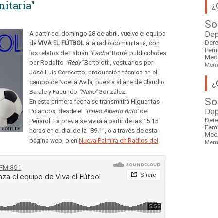
nitaria"
¿
So
A partir del domingo 28 de abril, vuelve el equipo
Dep
Der
de
VIVA EL FÚTBOL
a la radio comunitaria, con
Fem
los relatos de Fabián
"Facha"
Boné, publicidades
Med
por Rodolfo
"Rody"
Bertolotti, vestuarios por
Mem
José Luis Cerecetto, producción técnica en el
¿
campo de Noelia Ávila, puesta al aire de Claudio
Barale y Facundo
"Nano"
González.
So
En esta primera fecha se transmitirá Higueritas -
Polancos, desde el
"Irineo Alberto Brito"
de
Dep
Der
Peñarol. La previa se vivirá a partir de las 15:15
Fem
horas en el dial de la "89.1", o a través de esta
Med
página web, o en
Nueva Palmira en Radios del
Mem