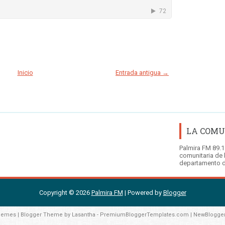
Inicio
Entrada antigua →
LA COMU
Palmira FM 89.1
comunitaria de 
departamento d
Copyright ©
2026
Palmira FM
| Powered by
Blogger
hemes
| Blogger Theme by
Lasantha
-
PremiumBloggerTemplates.com
|
NewBlogge