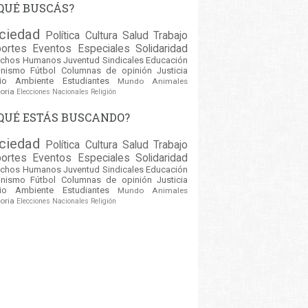
QUÉ BUSCÁS?
ciedad
Política
Cultura
Salud
Trabajo
ortes
Eventos
Especiales
Solidaridad
echos Humanos
Juventud
Sindicales
Educación
inismo
Fútbol
Columnas de opinión
Justicia
io Ambiente
Estudiantes
Mundo
Animales
oria
Elecciones Nacionales
Religión
QUÉ ESTÁS BUSCANDO?
ciedad
Política
Cultura
Salud
Trabajo
ortes
Eventos
Especiales
Solidaridad
echos Humanos
Juventud
Sindicales
Educación
inismo
Fútbol
Columnas de opinión
Justicia
io Ambiente
Estudiantes
Mundo
Animales
oria
Elecciones Nacionales
Religión