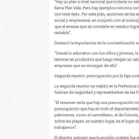
“Hay un plan a nivel nacional que todavía no 
llama Plan Vale. Pero hay ejemplos notorios c
con total éxito. Por este plan, acciones de las
social y empresarial, en conjunto con el munic
que el envase que se convierte en residuo ing
rentable”.
Destacó la importancia de la concientización so
“Desde lo educativo con los niños y jóvenes, 
terminar en productos que luego tengan un valor
empresas que se encargan de ello”.
Segunda reunión: preocupación por la faja cos
La segunda reunión se realizó en la Prefectura 
fuerzas de seguridad y representantes de las F
“El resumen sería que hay una preocupación mu
preocupación que hay en todo el departamento 
palmirense, como el carmelitano, el de Colonia,
sobre las playas, es nuestro lugar, es el lugar 
trabajamos”.
El director subrayó que la erosión costera fue el