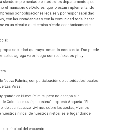
está siendo implementado en todos los departamentos, se
omo el municipio de Dolores, que lo están implementando
 empresas por obligaciones legales y por responsabilidad
ipio, con las intendencias y con la comunidad toda, hacen
rese en un circuito que termina siendo económicamente
cial:
la propia sociedad que vaya tomando conciencia. Eso puede
, se les agrega valor, luego son reutilizados y hay
tera
de Nueva Palmira, con participación de autoridades locales,
uerzas Vivas.
y grande en Nueva Palmira, pero no escapa a la
de Colonia en su faja costera”, expresó Asqueta. “El
 el de Juan Lacaze, vivimos sobre las costas, vivimos
de nuestros niños, de nuestros nietos, es el lugar donde
 eje principal del encuentro: