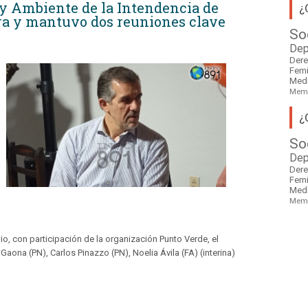
n y Ambiente de la Intendencia de
¿
ra y mantuvo dos reuniones clave
So
Dep
Der
Fem
Med
Mem
¿
So
Dep
Der
Fem
Med
Mem
io, con participación de la organización Punto Verde, el
Gaona (PN), Carlos Pinazzo (PN), Noelia Ávila (FA) (interina)