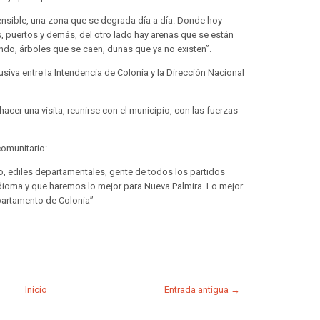
nsible, una zona que se degrada día a día. Donde hoy
s, puertos y demás, del otro lado hay arenas que se están
o, árboles que se caen, dunas que ya no existen”.
iva entre la Intendencia de Colonia y la Dirección Nacional
 hacer una visita, reunirse con el municipio, con las fuerzas
comunitario:
io, ediles departamentales, gente de todos los partidos
dioma y que haremos lo mejor para Nueva Palmira. Lo mejor
epartamento de Colonia”
Inicio
Entrada antigua →