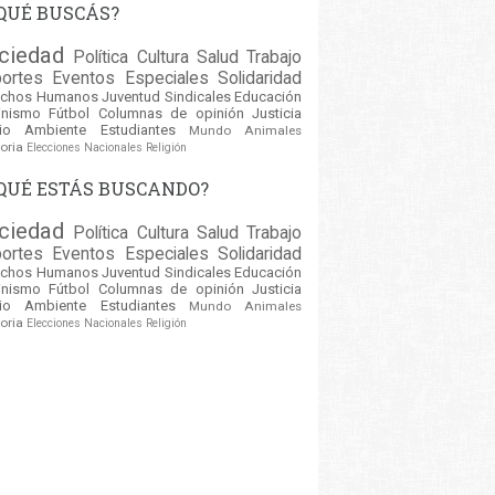
QUÉ BUSCÁS?
ciedad
Política
Cultura
Salud
Trabajo
ortes
Eventos
Especiales
Solidaridad
echos Humanos
Juventud
Sindicales
Educación
inismo
Fútbol
Columnas de opinión
Justicia
io Ambiente
Estudiantes
Mundo
Animales
oria
Elecciones Nacionales
Religión
QUÉ ESTÁS BUSCANDO?
ciedad
Política
Cultura
Salud
Trabajo
ortes
Eventos
Especiales
Solidaridad
echos Humanos
Juventud
Sindicales
Educación
inismo
Fútbol
Columnas de opinión
Justicia
io Ambiente
Estudiantes
Mundo
Animales
oria
Elecciones Nacionales
Religión