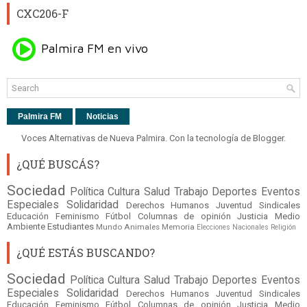
CXC206-F
Palmira FM
Noticias
Voces Alternativas de Nueva Palmira. Con la tecnología de
Blogger
.
¿QUÉ BUSCÁS?
Sociedad
Política
Cultura
Salud
Trabajo
Deportes
Eventos
Especiales
Solidaridad
Derechos Humanos
Juventud
Sindicales
Educación
Feminismo
Fútbol
Columnas de opinión
Justicia
Medio
Ambiente
Estudiantes
Mundo
Animales
Memoria
Elecciones Nacionales
Religión
¿QUÉ ESTÁS BUSCANDO?
Sociedad
Política
Cultura
Salud
Trabajo
Deportes
Eventos
Especiales
Solidaridad
Derechos Humanos
Juventud
Sindicales
Educación
Feminismo
Fútbol
Columnas de opinión
Justicia
Medio