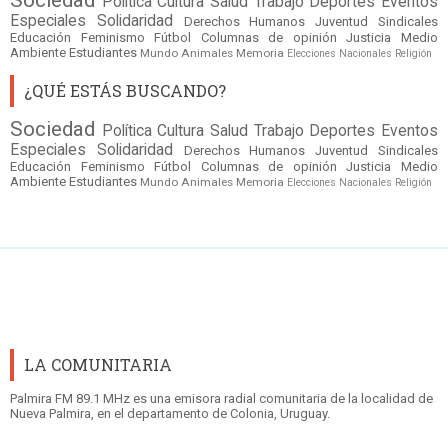
Sociedad
Política
Cultura
Salud
Trabajo
Deportes
Eventos
Especiales
Solidaridad
Derechos Humanos
Juventud
Sindicales
Educación
Feminismo
Fútbol
Columnas de opinión
Justicia
Medio
Ambiente
Estudiantes
Mundo
Animales
Memoria
Elecciones Nacionales
Religión
¿QUÉ ESTÁS BUSCANDO?
Sociedad
Política
Cultura
Salud
Trabajo
Deportes
Eventos
Especiales
Solidaridad
Derechos Humanos
Juventud
Sindicales
Educación
Feminismo
Fútbol
Columnas de opinión
Justicia
Medio
Ambiente
Estudiantes
Mundo
Animales
Memoria
Elecciones Nacionales
Religión
LA COMUNITARIA
Palmira FM 89.1 MHz es una emisora radial comunitaria de la localidad de
Nueva Palmira, en el departamento de Colonia, Uruguay.