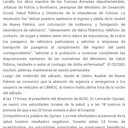
Lavalle, los altos mandos de las Fuerzas Armadas departamentales,
Jefatura de Policía y Bomberos, jerarquías del Ministerio de Desarrollo
Social, Salud Pública y Directores de la Intendencia de Colonia. La
resolución fue "utilizar puestos sanitarios al ingreso y salida de la ciudad
de Nueva Palmira, con colocación de rodiluvios, y fumigación de
neumáticos de vehículos"; "relevamiento de datos filiatórios, teléfono de
contacto, de origen y destino entre otros datos de importancia, de todos
los pasajeros de vehículos particulares y exhortar a empresas de
transporte de pasajeros al cumplimiento del registro del parte
correspondiente"; "exhortar a la población a continuar cumpliendo las
disposiciones sanitarias de las normativas del Ministerio de Salud
Pública, tendiente a evitar el contagio de dicha enfermedad". El CECOED
resolvió, además, mantenerse en sesión permanente.
Luego del mediodía del sábado, desde el Centro Auxiliar de Nueva
Palmira se comunicó que la atención de urgencia o emergencia a los
usuarios se realizaría en CAMOC, al menos hasta última hora de la noche
del sábado.
A las 17 horas, el presidente del directorio de ASSE, Dr. Leonardo Cipriani,
se reunió con autoridades locales de la salud, y a las 18 tuvimos la
primicia de que a las 22 horas volvería a abrir el hospital.
Compartimos la palabra de Cipriani. Los test efectuados al personal de la
salud tuvieron resultados negativos. Durante estas 24 horas de
incertidumbre, las autoridades municipales se mantuvieron herméticas