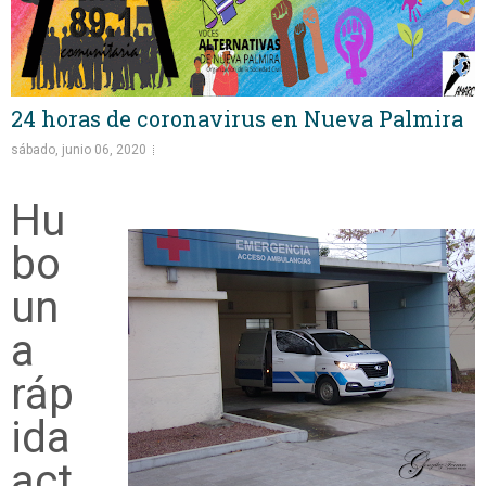
24 horas de coronavirus en Nueva Palmira
sábado, junio 06, 2020
Hu
bo
un
a
ráp
ida
act