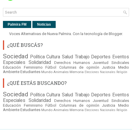
Palmira FM
Noticias
Voces Alternativas de Nueva Palmira. Con la tecnología de
Blogger
.
¿QUÉ BUSCÁS?
Sociedad
Política
Cultura
Salud
Trabajo
Deportes
Eventos
Especiales
Solidaridad
Derechos Humanos
Juventud
Sindicales
Educación
Feminismo
Fútbol
Columnas de opinión
Justicia
Medio
Ambiente
Estudiantes
Mundo
Animales
Memoria
Elecciones Nacionales
Religión
¿QUÉ ESTÁS BUSCANDO?
Sociedad
Política
Cultura
Salud
Trabajo
Deportes
Eventos
Especiales
Solidaridad
Derechos Humanos
Juventud
Sindicales
Educación
Feminismo
Fútbol
Columnas de opinión
Justicia
Medio
Ambiente
Estudiantes
Mundo
Animales
Memoria
Elecciones Nacionales
Religión