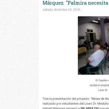
Márquez: "Palmira necesita
sábado, diciembre 29, 2018
El Capitán 
recibió el proyec
Liceo Dr.
Tras la presentación del proyecto
"Metas de Nue
realizado por estudiantes del Liceo Dr. Medulio
Hebert Márquez expresó a
PALMIRA FM
que es