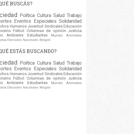
QUÉ BUSCÁS?
ciedad
Política
Cultura
Salud
Trabajo
ortes
Eventos
Especiales
Solidaridad
echos Humanos
Juventud
Sindicales
Educación
inismo
Fútbol
Columnas de opinión
Justicia
io Ambiente
Estudiantes
Mundo
Animales
oria
Elecciones Nacionales
Religión
QUÉ ESTÁS BUSCANDO?
ciedad
Política
Cultura
Salud
Trabajo
ortes
Eventos
Especiales
Solidaridad
echos Humanos
Juventud
Sindicales
Educación
inismo
Fútbol
Columnas de opinión
Justicia
io Ambiente
Estudiantes
Mundo
Animales
oria
Elecciones Nacionales
Religión