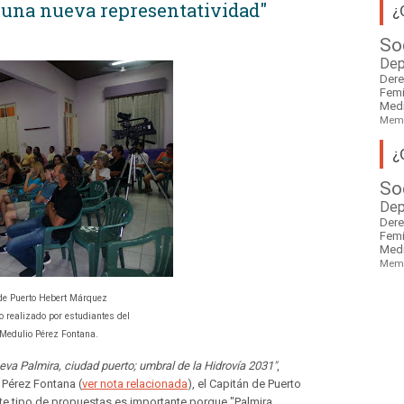
 una nueva representatividad"
¿
So
Dep
Der
Fem
Med
Mem
¿
So
Dep
Der
Fem
Med
Mem
de Puerto Hebert Márquez
to realizado por estudiantes del
 Medulio Pérez Fontana.
va Palmira, ciudad puerto; umbral de la Hidrovía 2031"
,
 Pérez Fontana (
ver nota relacionada
), el Capitán de Puerto
te tipo de propuestas es importante porque "Palmira