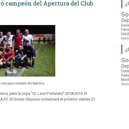
ó campeón del Apertura del Club
¿
So
Dep
Der
Fem
Med
Mem
¿
So
Dep
Der
Fem
Med
consagró campeón del Apertura
Mem
ros, para la copa "Dr. Leon Fortunato" 2018-2019. El
FC. El torneo Clausura comenzará el próximo viernes 21