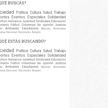
QUÉ BUSCÁS?
ciedad
Política
Cultura
Salud
Trabajo
ortes
Eventos
Especiales
Solidaridad
echos Humanos
Juventud
Sindicales
Educación
inismo
Fútbol
Columnas de opinión
Justicia
io Ambiente
Estudiantes
Mundo
Animales
oria
Elecciones Nacionales
Religión
QUÉ ESTÁS BUSCANDO?
ciedad
Política
Cultura
Salud
Trabajo
ortes
Eventos
Especiales
Solidaridad
echos Humanos
Juventud
Sindicales
Educación
inismo
Fútbol
Columnas de opinión
Justicia
io Ambiente
Estudiantes
Mundo
Animales
oria
Elecciones Nacionales
Religión