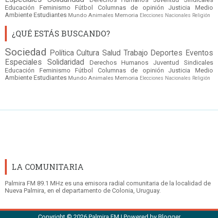
Educación
Feminismo
Fútbol
Columnas de opinión
Justicia
Medio
Ambiente
Estudiantes
Mundo
Animales
Memoria
Elecciones Nacionales
Religión
¿QUÉ ESTÁS BUSCANDO?
Sociedad
Política
Cultura
Salud
Trabajo
Deportes
Eventos
Especiales
Solidaridad
Derechos Humanos
Juventud
Sindicales
Educación
Feminismo
Fútbol
Columnas de opinión
Justicia
Medio
Ambiente
Estudiantes
Mundo
Animales
Memoria
Elecciones Nacionales
Religión
LA COMUNITARIA
Palmira FM 89.1 MHz es una emisora radial comunitaria de la localidad de
Nueva Palmira, en el departamento de Colonia, Uruguay.
Copyright ©
2026
Palmira FM
| Powered by
Blogger