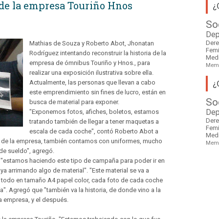
 de la empresa Touriño Hnos
¿
So
Dep
Der
Mathias de Souza y Roberto Abot, Jhonatan
Fem
Rodríguez intentando reconstruir la historia de la
Med
empresa de ómnibus Touriño y Hnos., para
Mem
realizar una exposición ilustrativa sobre ella.
¿
Actualmente, las personas que llevan a cabo
este emprendimiento sin fines de lucro, están en
So
busca de material para exponer.
"Exponemos fotos, afiches, boletos, estamos
Dep
Der
tratando también de llegar a tener maquetas a
Fem
escala de cada coche", contó Roberto Abot a
Med
l de la empresa, también contamos con uniformes, mucho
Mem
 de sueldo", agregó.
 "estamos haciendo este tipo de campaña para poder ir en
aya arrimando algo de material". "Este material se va a
va todo en tamaño A4 papel color, cada foto de cada coche
ría". Agregó que "también va la historia, de donde vino a la
a empresa, y el después.