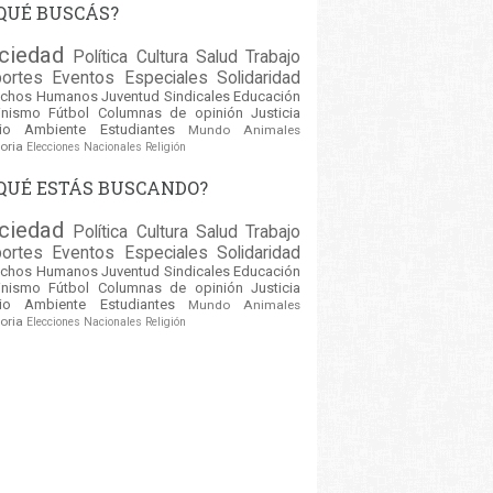
QUÉ BUSCÁS?
ciedad
Política
Cultura
Salud
Trabajo
ortes
Eventos
Especiales
Solidaridad
echos Humanos
Juventud
Sindicales
Educación
inismo
Fútbol
Columnas de opinión
Justicia
io Ambiente
Estudiantes
Mundo
Animales
oria
Elecciones Nacionales
Religión
QUÉ ESTÁS BUSCANDO?
ciedad
Política
Cultura
Salud
Trabajo
ortes
Eventos
Especiales
Solidaridad
echos Humanos
Juventud
Sindicales
Educación
inismo
Fútbol
Columnas de opinión
Justicia
io Ambiente
Estudiantes
Mundo
Animales
oria
Elecciones Nacionales
Religión