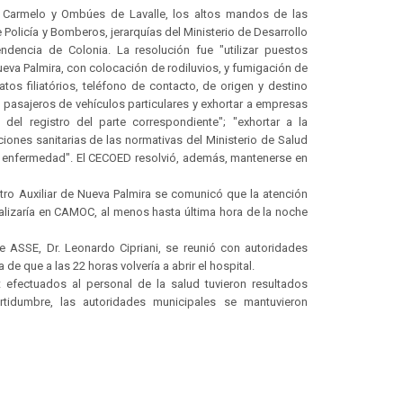
e Carmelo y Ombúes de Lavalle, los altos mandos de las
olicía y Bomberos, jerarquías del Ministerio de Desarrollo
endencia de Colonia. La resolución fue "utilizar puestos
Nueva Palmira, con colocación de rodiluvios, y fumigación de
tos filiatórios, teléfono de contacto, de origen y destino
 pasajeros de vehículos particulares y exhortar a empresas
del registro del parte correspondiente"; "exhortar a la
iones sanitarias de las normativas del Ministerio de Salud
cha enfermedad". El CECOED resolvió, además, mantenerse en
ro Auxiliar de Nueva Palmira se comunicó que la atención
alizaría en CAMOC, al menos hasta última hora de la noche
de ASSE, Dr. Leonardo Cipriani, se reunió con autoridades
a de que a las 22 horas volvería a abrir el hospital.
t efectuados al personal de la salud tuvieron resultados
rtidumbre, las autoridades municipales se mantuvieron