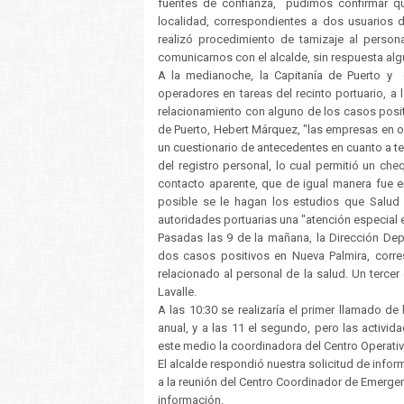
fuentes de confianza, pudimos confirmar qu
localidad, correspondientes a dos usuarios 
realizó procedimiento de tamizaje al person
comunicarnos con el alcalde, sin respuesta alg
A la medianoche, la Capitanía de Puerto y 
operadores en tareas del recinto portuario, a 
relacionamiento con alguno de los casos posi
de Puerto, Hebert Márquez, "las empresas en op
un cuestionario de antecedentes en cuanto a te
del registro personal, lo cual permitió un che
contacto aparente, que de igual manera fue 
posible se le hagan los estudios que Salud 
autoridades portuarias una "atención especial e
Pasadas las 9 de la mañana, la Dirección Dep
dos casos positivos en Nueva Palmira, corre
relacionado al personal de la salud. Un ter
Lavalle.
A las 10:30 se realizaría el primer llamado de
anual, y a las 11 el segundo, pero las activ
este medio la coordinadora del Centro Operativo
El alcalde respondió nuestra solicitud de infor
a la reunión del Centro Coordinador de Emerge
información.