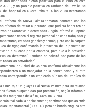
e dos hisopados dieron positivos para el virus en esta
de ASSE, y un posible positivo en Ombúes de Lavalle. Se
al del hospital en Nueva Palmira. A las 23:50 intentamos
una.
el Prefecto de Nueva Palmira tomaron contacto con los
los efectos de retirar al personal que pudiera haber tenido
tivos de Coronavirus detectados. Según informó el Capitán
eraciones tienen el registro personal de cada trabajador y
mperaturas, estados gripales y demás, junto con la carpeta
queo de rigor, confirmando la presencia de un pariente sin
enviado a su casa por la empresa, para que a la brevedad
Pública determine". También se solicitó por parte de las
n todas las actividades".
artamental de Salud de Colonia confirmó oficialmente los
spondientes a un trabajador de la construcción y el otro
cer caso correspondía a un empleado público de Ombúes de
 la Cruz Roja Uruguaya Filial Nueva Palmira para su reunión
idades fueron suspendidas por precaución, según informó a
 de Emergencia de la filial, Carolina Guerra.
mación realizada la noche anterior, confirmando que asistiría
ncias Departamental (CECOED), pero no brindó ninguna otra