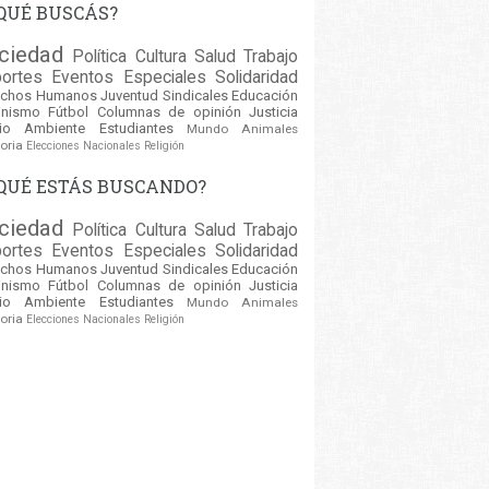
QUÉ BUSCÁS?
ciedad
Política
Cultura
Salud
Trabajo
ortes
Eventos
Especiales
Solidaridad
echos Humanos
Juventud
Sindicales
Educación
inismo
Fútbol
Columnas de opinión
Justicia
io Ambiente
Estudiantes
Mundo
Animales
oria
Elecciones Nacionales
Religión
QUÉ ESTÁS BUSCANDO?
ciedad
Política
Cultura
Salud
Trabajo
ortes
Eventos
Especiales
Solidaridad
echos Humanos
Juventud
Sindicales
Educación
inismo
Fútbol
Columnas de opinión
Justicia
io Ambiente
Estudiantes
Mundo
Animales
oria
Elecciones Nacionales
Religión