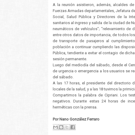
A la reunión asistieron, además, alcaldes d
Fuerzas Armadas departamentales, Jefatura de P
Social, Salud Pública y Directores de la Int
sanitarios al ingreso y salida de la ciudad de 
neumáticos de vehículos"; "relevamiento de da
entre otros datos de importancia, de todos los
de transporte de pasajeros al cumplimiento 
población a continuar cumpliendo las disposic
Pública, tendiente a evitar el contagio de di
sesión permanente.
Luego del mediodía del sábado, desde el Cent
de urgencia o emergencia a los usuarios se re
del sábado.
A las 17 horas, el presidente del directorio 
locales de la salud, y a las 18 tuvimos la primici
Compartimos la palabra de Cipriani. Los tes
negativos. Durante estas 24 horas de ince
herméticas con la prensa.
Por Nano González Ferraro