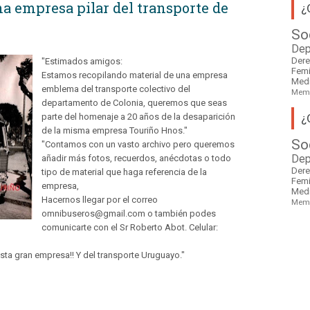
na empresa pilar del transporte de
¿
So
Dep
Der
"Estimados amigos:
Fem
Estamos recopilando material de una empresa
Med
emblema del transporte colectivo del
Mem
departamento de Colonia, queremos que seas
¿
parte del homenaje a 20 años de la desaparición
de la misma empresa Touriño Hnos."
So
"Contamos con un vasto archivo pero queremos
añadir más fotos, recuerdos, anécdotas o todo
Dep
Der
tipo de material que haga referencia de la
Fem
empresa,
Med
Hacernos llegar por el correo
Mem
omnibuseros@gmail.com o también podes
comunicarte con el Sr Roberto Abot. Celular:
sta gran empresa!! Y del transporte Uruguayo."