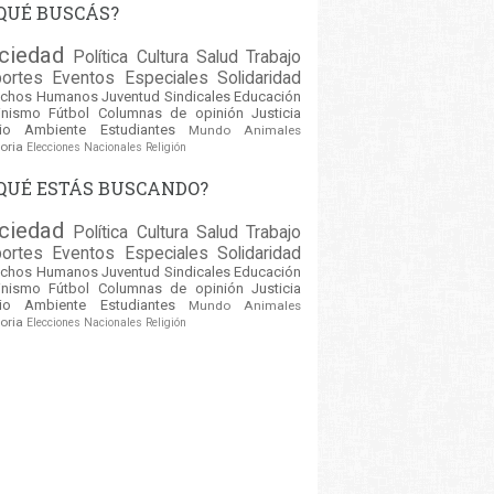
QUÉ BUSCÁS?
ciedad
Política
Cultura
Salud
Trabajo
ortes
Eventos
Especiales
Solidaridad
echos Humanos
Juventud
Sindicales
Educación
inismo
Fútbol
Columnas de opinión
Justicia
io Ambiente
Estudiantes
Mundo
Animales
oria
Elecciones Nacionales
Religión
QUÉ ESTÁS BUSCANDO?
ciedad
Política
Cultura
Salud
Trabajo
ortes
Eventos
Especiales
Solidaridad
echos Humanos
Juventud
Sindicales
Educación
inismo
Fútbol
Columnas de opinión
Justicia
io Ambiente
Estudiantes
Mundo
Animales
oria
Elecciones Nacionales
Religión