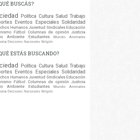
QUÉ BUSCÁS?
ciedad
Política
Cultura
Salud
Trabajo
ortes
Eventos
Especiales
Solidaridad
echos Humanos
Juventud
Sindicales
Educación
inismo
Fútbol
Columnas de opinión
Justicia
io Ambiente
Estudiantes
Mundo
Animales
oria
Elecciones Nacionales
Religión
QUÉ ESTÁS BUSCANDO?
ciedad
Política
Cultura
Salud
Trabajo
ortes
Eventos
Especiales
Solidaridad
echos Humanos
Juventud
Sindicales
Educación
inismo
Fútbol
Columnas de opinión
Justicia
io Ambiente
Estudiantes
Mundo
Animales
oria
Elecciones Nacionales
Religión