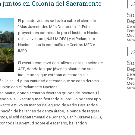
a juntos en Colonia del Sacramento
¿
So
El pasado viernes se llevó a cabo el cierre de
Dep
Der
"Más Juventudes Más Democracia". Este
Fem
proyecto es coordinado por el Instituto Nacional
Med
de la Juventud (INJU-MIDES) y el Parlamento
Mem
Nacional con la compañía de Centros MEC e
¿
IMPO.
So
El evento comenzó con talleres en la estación de
AFE, donde los que jóvenes plantearon sus
Dep
Der
inquietudes, que estaban orientadas a la
Fem
ón, la salud y una cantidad de temas que se consideraran
Med
eunión con el Parlamento Nacional.
Mem
San Martín, donde actuaron diversos grupos de jóvenes. El
ndo a la juventud y manifestando su orgullo por este tipo
 evento estuvo en manos del equipo de Radio Para Todos
cipación de bailarinas de danza árabe, la banda de reggae
to), el edil departamental de Soriano, Carlín Susaye (JSU),
 con toda la juventud sobre el escenario, bailando y