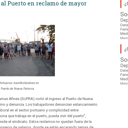
 al Puerto en reclamo de mayor
¿
So
Dep
Der
Fem
Med
Mem
¿
So
Dep
Der
Fem
Med
ortuarios manifestándose en
Mem
l Puerto de Nueva Palmira.
Ramas Afines (SUPRA) cortó el ingreso al Puerto de Nueva
amo y denuncia. Los trabajadores denuncian estancamiento
aboral en el sector portuario y complicidad entre
a que trabaja en el puerto, pueda vivir del puerto",
sde el sindicato. Estos reclamos no quedan fuera de la
 consejos de salarios, donde se están encarando temas de