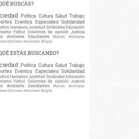
QUÉ BUSCÁS?
ciedad
Política
Cultura
Salud
Trabajo
ortes
Eventos
Especiales
Solidaridad
echos Humanos
Juventud
Sindicales
Educación
inismo
Fútbol
Columnas de opinión
Justicia
io Ambiente
Estudiantes
Mundo
Animales
oria
Elecciones Nacionales
Religión
QUÉ ESTÁS BUSCANDO?
ciedad
Política
Cultura
Salud
Trabajo
ortes
Eventos
Especiales
Solidaridad
echos Humanos
Juventud
Sindicales
Educación
inismo
Fútbol
Columnas de opinión
Justicia
io Ambiente
Estudiantes
Mundo
Animales
oria
Elecciones Nacionales
Religión