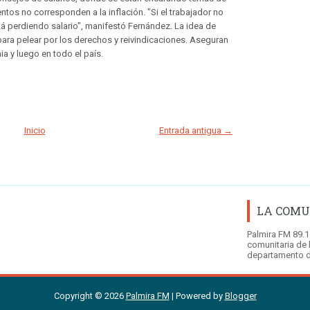
ntos no corresponden a la inflación. "Si el trabajador no
stá perdiendo salario", manifestó Fernández. La idea de
ara pelear por los derechos y reivindicaciones. Aseguran
a y luego en todo el país.
Inicio
Entrada antigua →
LA COMU
Palmira FM 89.1
comunitaria de 
departamento d
Copyright ©
2026
Palmira FM
| Powered by
Blogger