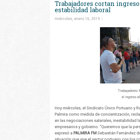
Trabajadores cortan ingreso
estabilidad laboral
miércoles, enero 16, 2019
Trabajadores P
el ingreso a
Hoy miércoles, el Sindicato Único Portuario y 
Palmira como medida de concientización, recl
en las negociaciones salariales, inestabilidad l
empresarios y gobierno. "Queremos que la person
expresó a
PALMIRA FM
Sebastián Fernández de
situación que vive el sector portuario con los