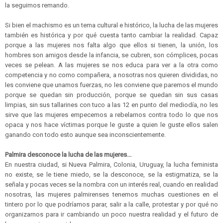
la seguimos remando.
Si bien el machismo es un tema cultural e histórico, la lucha de las mujeres
también es histórica y por qué cuesta tanto cambiar la realidad. Capaz
porque a las mujeres nos falta algo que ellos si tienen, la unión, los
hombres son amigos desde la infancia, se cubren, son cómplices, pocas
veces se pelean. A las mujeres se nos educa para ver a la otra como
competencia y no como compañera, a nosotras nos quieren divididas, no
les conviene que unamos fuerzas, no les conviene que paremos el mundo
porque se quedan sin producción, porque se quedan sin sus casas
limpias, sin sus tallarines con tuco a las 12 en punto del mediodía, no les
sirve que las mujeres empecemos a rebelarnos contra todo lo que nos
opaca y nos hace víctimas porque le guste a quien le guste ellos salen
ganando con todo esto aunque sea inconscientemente.
Palmira desconoce la lucha de las mujeres...
En nuestra ciudad, si Nueva Palmira, Colonia, Uruguay, la lucha feminista
no existe, se le tiene miedo, se la desconoce, se la estigmatiza, se la
señala y pocas veces se la nombra con un interés real, cuando en realidad
nosotras, las mujeres palmirenses tenemos muchas cuestiones en el
tintero por lo que podríamos parar, salir a la calle, protestar y por qué no
organizarnos para ir cambiando un poco nuestra realidad y el futuro de