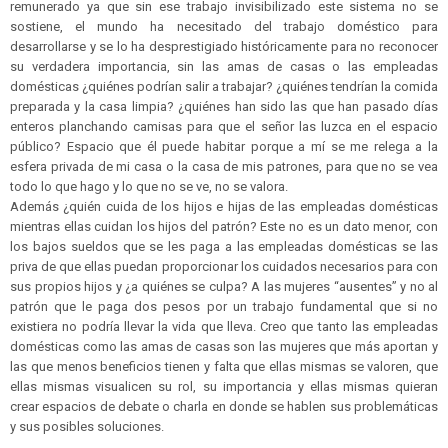
remunerado ya que sin ese trabajo invisibilizado este sistema no se
sostiene, el mundo ha necesitado del trabajo doméstico para
desarrollarse y se lo ha desprestigiado históricamente para no reconocer
su verdadera importancia, sin las amas de casas o las empleadas
domésticas ¿quiénes podrían salir a trabajar? ¿quiénes tendrían la comida
preparada y la casa limpia? ¿quiénes han sido las que han pasado días
enteros planchando camisas para que el señor las luzca en el espacio
público? Espacio que él puede habitar porque a mí se me relega a la
esfera privada de mi casa o la casa de mis patrones, para que no se vea
todo lo que hago y lo que no se ve, no se valora.
Además ¿quién cuida de los hijos e hijas de las empleadas domésticas
mientras ellas cuidan los hijos del patrón? Este no es un dato menor, con
los bajos sueldos que se les paga a las empleadas domésticas se las
priva de que ellas puedan proporcionar los cuidados necesarios para con
sus propios hijos y ¿a quiénes se culpa? A las mujeres “ausentes” y no al
patrón que le paga dos pesos por un trabajo fundamental que si no
existiera no podría llevar la vida que lleva. Creo que tanto las empleadas
domésticas como las amas de casas son las mujeres que más aportan y
las que menos beneficios tienen y falta que ellas mismas se valoren, que
ellas mismas visualicen su rol, su importancia y ellas mismas quieran
crear espacios de debate o charla en donde se hablen sus problemáticas
y sus posibles soluciones.