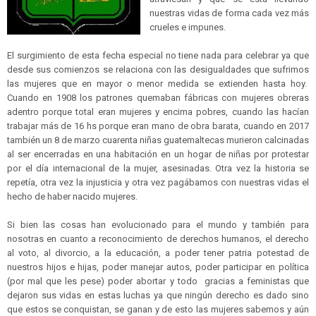
nuestras vidas de forma cada vez más
crueles e impunes.
El surgimiento de esta fecha especial no tiene nada para celebrar ya que
desde sus comienzos se relaciona con las desigualdades que sufrimos
las mujeres que en mayor o menor medida se extienden hasta hoy.
Cuando en 1908 los patrones quemaban fábricas con mujeres obreras
adentro porque total eran mujeres y encima pobres, cuando las hacían
trabajar más de 16 hs porque eran mano de obra barata, cuando en 2017
también un 8 de marzo cuarenta niñas guatemaltecas murieron calcinadas
al ser encerradas en una habitación en un hogar de niñas por protestar
por el día internacional de la mujer, asesinadas. Otra vez la historia se
repetía, otra vez la injusticia y otra vez pagábamos con nuestras vidas el
hecho de haber nacido mujeres.
Si bien las cosas han evolucionado para el mundo y también para
nosotras en cuanto a reconocimiento de derechos humanos, el derecho
al voto, al divorcio, a la educación, a poder tener patria potestad de
nuestros hijos e hijas, poder manejar autos, poder participar en política
(por mal que les pese) poder abortar y todo gracias a feministas que
dejaron sus vidas en estas luchas ya que ningún derecho es dado sino
que estos se conquistan, se ganan y de esto las mujeres sabemos y aún