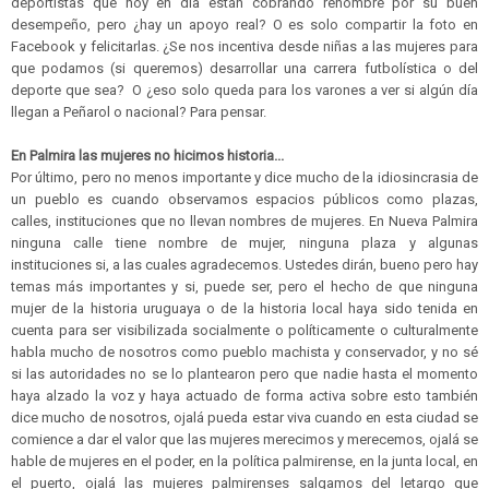
deportistas que hoy en día están cobrando renombre por su buen
desempeño, pero ¿hay un apoyo real? O es solo compartir la foto en
Facebook y felicitarlas. ¿Se nos incentiva desde niñas a las mujeres para
que podamos (si queremos) desarrollar una carrera futbolística o del
deporte que sea? O ¿eso solo queda para los varones a ver si algún día
llegan a Peñarol o nacional? Para pensar.
En Palmira las mujeres no hicimos historia...
Por último, pero no menos importante y dice mucho de la idiosincrasia de
un pueblo es cuando observamos espacios públicos como plazas,
calles, instituciones que no llevan nombres de mujeres. En Nueva Palmira
ninguna calle tiene nombre de mujer, ninguna plaza y algunas
instituciones si, a las cuales agradecemos. Ustedes dirán, bueno pero hay
temas más importantes y si, puede ser, pero el hecho de que ninguna
mujer de la historia uruguaya o de la historia local haya sido tenida en
cuenta para ser visibilizada socialmente o políticamente o culturalmente
habla mucho de nosotros como pueblo machista y conservador, y no sé
si las autoridades no se lo plantearon pero que nadie hasta el momento
haya alzado la voz y haya actuado de forma activa sobre esto también
dice mucho de nosotros, ojalá pueda estar viva cuando en esta ciudad se
comience a dar el valor que las mujeres merecimos y merecemos, ojalá se
hable de mujeres en el poder, en la política palmirense, en la junta local, en
el puerto, ojalá las mujeres palmirenses salgamos del letargo que