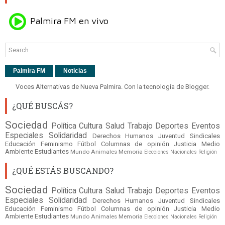
Palmira FM
Noticias
Voces Alternativas de Nueva Palmira. Con la tecnología de
Blogger
.
¿QUÉ BUSCÁS?
Sociedad
Política
Cultura
Salud
Trabajo
Deportes
Eventos
Especiales
Solidaridad
Derechos Humanos
Juventud
Sindicales
Educación
Feminismo
Fútbol
Columnas de opinión
Justicia
Medio
Ambiente
Estudiantes
Mundo
Animales
Memoria
Elecciones Nacionales
Religión
¿QUÉ ESTÁS BUSCANDO?
Sociedad
Política
Cultura
Salud
Trabajo
Deportes
Eventos
Especiales
Solidaridad
Derechos Humanos
Juventud
Sindicales
Educación
Feminismo
Fútbol
Columnas de opinión
Justicia
Medio
Ambiente
Estudiantes
Mundo
Animales
Memoria
Elecciones Nacionales
Religión