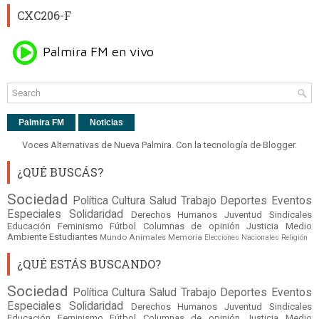
CXC206-F
Palmira FM
Noticias
Voces Alternativas de Nueva Palmira. Con la tecnología de
Blogger
.
¿QUÉ BUSCÁS?
Sociedad
Política
Cultura
Salud
Trabajo
Deportes
Eventos
Especiales
Solidaridad
Derechos Humanos
Juventud
Sindicales
Educación
Feminismo
Fútbol
Columnas de opinión
Justicia
Medio
Ambiente
Estudiantes
Mundo
Animales
Memoria
Elecciones Nacionales
Religión
¿QUÉ ESTÁS BUSCANDO?
Sociedad
Política
Cultura
Salud
Trabajo
Deportes
Eventos
Especiales
Solidaridad
Derechos Humanos
Juventud
Sindicales
Educación
Feminismo
Fútbol
Columnas de opinión
Justicia
Medio